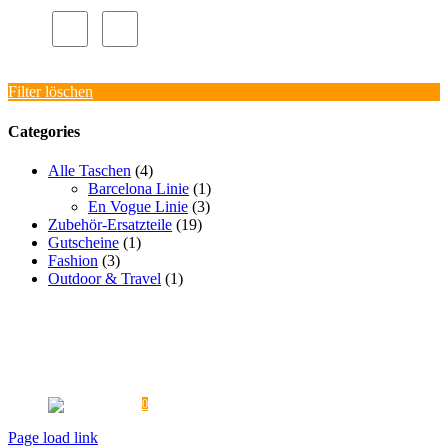
Filter löschen
Categories
Alle Taschen
(4)
Barcelona Linie
(1)
En Vogue Linie
(3)
Zubehör-Ersatzteile
(19)
Gutscheine
(1)
Fashion
(3)
Outdoor & Travel
(1)
PROMOTIONAKTIONEN
PRESSE
ÜBERSICHTSTABELLEN
FAQ
VERSAND
KONTAKT
AGB
DATENSCHUTZ
REKLAMATION / UMTAUSCH
WIDERRUF
HAFTUNGSAUSSCHLUSS
MEIN KONTO
IMPRESSUM
0
Page load link