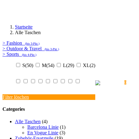
Startseite
Alle Taschen
> Fashion
PROMOTIONAKTIONEN
(bis 3-Pkt.)
> Outdoor & Travel
ÜBERSICHTSTABELLEN
(bis 3-Pkt.)
> Sports
VERSAND
KONTAK
(bis 4-Pkt.)
DATENSCHUTZ
S
(50)
M
(54)
L
(29)
XL
(2)
REKLAMATION / UMTA
WIDERRUF
HAFTU
MEIN KONTO
IMPR
0
Filter löschen
Categories
Alle Taschen
(4)
Barcelona Linie
(1)
En Vogue Linie
(3)
Zubehör-Ersatzteile
(19)