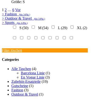
Größe: S
1
2
…
6
Vor
> Fashion
(bis 3-Pkt.)
> Outdoor & Travel
(bis 3-Pkt.)
> Sports
(bis 4-Pkt.)
S
(50)
M
(54)
L
(29)
XL
(2)
Filter löschen
Categories
Alle Taschen
(4)
Barcelona Linie
(1)
En Vogue Linie
(3)
Zubehör-Ersatzteile
(19)
Gutscheine
(1)
Fashion
(3)
Outdoor & Travel
(1)
PROMOTIONAKTIONEN
PRESSE