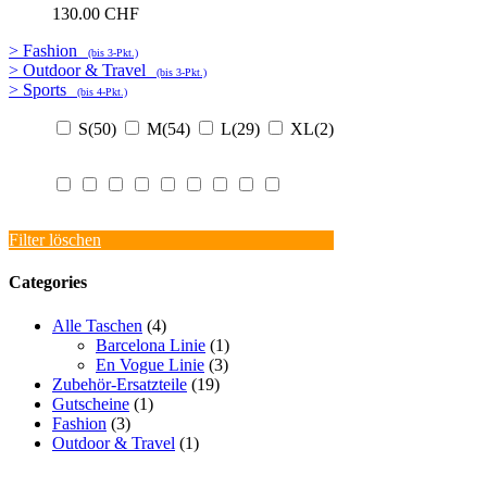
130.00
CHF
> Fashion
(bis 3-Pkt.)
> Outdoor & Travel
(bis 3-Pkt.)
> Sports
(bis 4-Pkt.)
S
(50)
M
(54)
L
(29)
XL
(2)
Filter löschen
Categories
Alle Taschen
(4)
Barcelona Linie
(1)
En Vogue Linie
(3)
Zubehör-Ersatzteile
(19)
Gutscheine
(1)
Fashion
(3)
Outdoor & Travel
(1)
PROMOTIONAKTIONEN
PRESSE