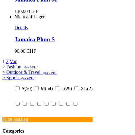
130.00
CHF
Nicht auf Lager
Details
Jamaica Plum S
90.00
CHF
1
2
Vor
> Fashion
(bis 3-Pkt.)
> Outdoor & Travel
(bis 3-Pkt.)
> Sports
(bis 4-Pkt.)
S
(50)
M
(54)
L
(29)
XL
(2)
Filter löschen
Categories