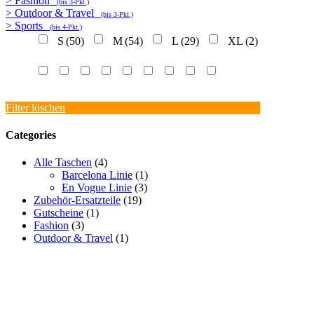
> Fashion
(bis 3-Pkt.)
> Outdoor & Travel
(bis 3-Pkt.)
> Sports
(bis 4-Pkt.)
S
(50)
M
(54)
L
(29)
XL
(2)
Filter löschen
Categories
Alle Taschen
(4)
Barcelona Linie
(1)
En Vogue Linie
(3)
Zubehör-Ersatzteile
(19)
Gutscheine
(1)
Fashion
(3)
Outdoor & Travel
(1)
PROMOTIONAKTIONEN
PRESSE
ÜBERSICHTSTABELLEN
FAQ
VERSAND
KONTAKT
AGB
DATENSCHUTZ
REKLAMATION / UMTAUSCH
WIDERRUF
HAFTUNGSAUSSCHLUSS
MEIN KONTO
IMPRESSUM