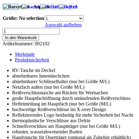
Größe
:
No selection
Auswahl aufheben
Barcelona
-
In den Warenkorb
Asphalt
Artikelnummer:
002102
Menge
Merkmale
Produktsicherheit
RV-Tasche im Deckel
abnehmbares Innentäschchen
abnehmbarer Schlüsselhalter (nur bei Größe M/L)
Netzfach außen (nur bei Größe M/L)
Reißverschlusstasche am Rücken für Wertsachen
große Hauptfachöffnung durch umlaufenden Reißverschluss
Hefteinteilung im Hauptfach (nur bei Größe (M/L)
hochwertige Reißverschlüsse im X-over Design
Reflektierendes Logo beidseitig für mehr Sicherheit bei Nacht
thermoplastische Verschlüsse aus Delrin
Schnellverschluss am Hauptträger (nur bei Größe M/L)
robuster, wasserabweisender Boden
Handytasche für Querträger (optional als Zubehör erhältlich)