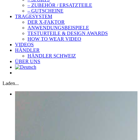
– ZUBEHÖR / ERSATZTEILE
– GUTSCHEINE
TRAGESYSTEM
DER X-FAKTOR
ANWENDUNGSBEISPIELE
TESTURTEILE & DESIGN AWARDS
HOW TO WEAR VIDEO
VIDEOS
HÄNDLER
HÄNDLER SCHWEIZ
ÜBER UNS
Laden...