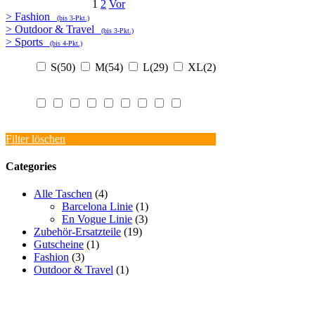
1
2
Vor
> Fashion
(bis 3-Pkt.)
> Outdoor & Travel
(bis 3-Pkt.)
> Sports
(bis 4-Pkt.)
S
(50)
M
(54)
L
(29)
XL
(2)
Filter löschen
Categories
Alle Taschen
(4)
Barcelona Linie
(1)
En Vogue Linie
(3)
Zubehör-Ersatzteile
(19)
Gutscheine
(1)
Fashion
(3)
Outdoor & Travel
(1)
PROMOTIONAKTIONEN
PRESSE
ÜBERSICHTSTABELLEN
FAQ
VERSAND