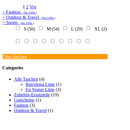
1
2
Vor
> Fashion
(bis 3-Pkt.)
> Outdoor & Travel
(bis 3-Pkt.)
> Sports
(bis 4-Pkt.)
S
(50)
M
(54)
L
(29)
XL
(2)
Filter löschen
Categories
Alle Taschen
(4)
Barcelona Linie
(1)
En Vogue Linie
(3)
Zubehör-Ersatzteile
(19)
Gutscheine
(1)
Fashion
(3)
Outdoor & Travel
(1)
PROMOTIONAKTIONEN
PRESSE
ÜBERSICHTSTABELLEN
FAQ
VERSAND