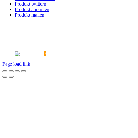
Produkt twittern
Produkt anpinnen
Produkt mailen
PROMOTIONAKTIONEN
PRESSE
ÜBERSICHTSTABELLEN
FAQ
VERSAND
KONTAKT
AGB
DATENSCHUTZ
REKLAMATION / UMTAUSCH
WIDERRUF
HAFTUNGSAUSSCHLUSS
MEIN KONTO
IMPRESSUM
0
Page load link
Nach
oben