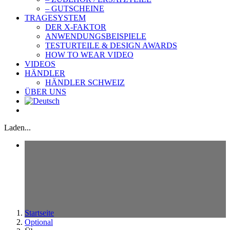
– GUTSCHEINE
TRAGESYSTEM
DER X-FAKTOR
ANWENDUNGSBEISPIELE
TESTURTEILE & DESIGN AWARDS
HOW TO WEAR VIDEO
VIDEOS
HÄNDLER
HÄNDLER SCHWEIZ
ÜBER UNS
Laden...
Startseite
Optional