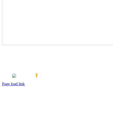
PROMOTIONAKTIONEN
PRESSE
ÜBERSICHTSTABELLEN
FAQ
VERSAND
KONTAKT
AGB
DATENSCHUTZ
REKLAMATION / UMTAUSCH
WIDERRUF
HAFTUNGSAUSSCHLUSS
MEIN KONTO
IMPRESSUM
0
Page load link
Nach
oben