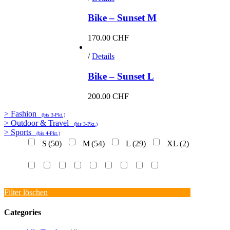
Bike – Sunset M
170.00
CHF
/
Details
Bike – Sunset L
200.00
CHF
> Fashion
(bis 3-Pkt.)
> Outdoor & Travel
(bis 3-Pkt.)
> Sports
(bis 4-Pkt.)
S
(50)
M
(54)
L
(29)
XL
(2)
Filter löschen
Categories