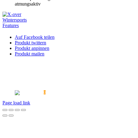
atmungsaktiv
Auf Facebook teilen
Produkt twittern
Produkt anpinnen
Produkt mailen
PROMOTIONAKTIONEN
PRESSE
ÜBERSICHTSTABELLEN
FAQ
VERSAND
KONTAKT
AGB
DATENSCHUTZ
REKLAMATION / UMTAUSCH
WIDERRUF
HAFTUNGSAUSSCHLUSS
MEIN KONTO
IMPRESSUM
0
Page load link
Nach
oben