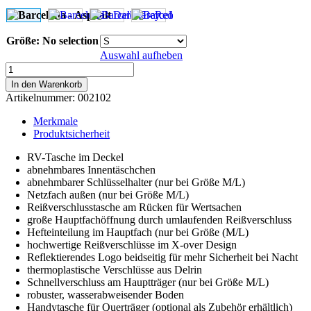
Größe
:
No selection
Auswahl aufheben
Barcelona
-
In den Warenkorb
Asphalt
Artikelnummer:
002102
Menge
Merkmale
Produktsicherheit
RV-Tasche im Deckel
abnehmbares Innentäschchen
abnehmbarer Schlüsselhalter (nur bei Größe M/L)
Netzfach außen (nur bei Größe M/L)
Reißverschlusstasche am Rücken für Wertsachen
große Hauptfachöffnung durch umlaufenden Reißverschluss
Hefteinteilung im Hauptfach (nur bei Größe (M/L)
hochwertige Reißverschlüsse im X-over Design
Reflektierendes Logo beidseitig für mehr Sicherheit bei Nacht
thermoplastische Verschlüsse aus Delrin
Schnellverschluss am Hauptträger (nur bei Größe M/L)
robuster, wasserabweisender Boden
Handytasche für Querträger (optional als Zubehör erhältlich)