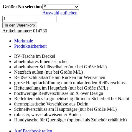
Größe
:
No selection
Auswahl aufheben
Jamaica
-
In den Warenkorb
Lime
Artikelnummer:
014730
Menge
Merkmale
Produktsicherheit
RV-Tasche im Deckel
abnehmbares Innentäschchen
abnehmbarer Schlüsselhalter (nur bei Größe M/L)
Netzfach außen (nur bei Größe M/L)
Reißverschlusstasche am Rücken für Wertsachen
große Hauptfachöffnung durch umlaufenden Reißverschluss
Hefteinteilung im Hauptfach (nur bei Größe (M/L)
hochwertige Reißverschlüsse im X-over Design
Reflektierendes Logo beidseitig für mehr Sicherheit bei Nacht
thermoplastische Verschlüsse aus Delrin
Schnellverschluss am Hauptträger (nur bei Größe M/L)
robuster, wasserabweisender Boden
Handytasche für Querträger (optional als Zubehör erhältlich)
Auf Facebook teilen