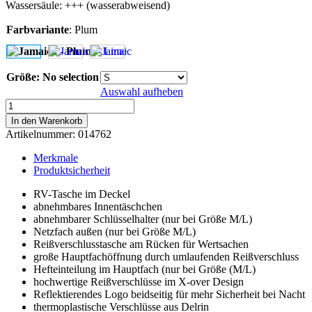
Wassersäule: +++ (wasserabweisend)
Farbvariante
:
Plum
Größe
:
No selection
Auswahl aufheben
Jamaica
-
In den Warenkorb
Plum
Artikelnummer:
014762
Menge
Merkmale
Produktsicherheit
RV-Tasche im Deckel
abnehmbares Innentäschchen
abnehmbarer Schlüsselhalter (nur bei Größe M/L)
Netzfach außen (nur bei Größe M/L)
Reißverschlusstasche am Rücken für Wertsachen
große Hauptfachöffnung durch umlaufenden Reißverschluss
Hefteinteilung im Hauptfach (nur bei Größe (M/L)
hochwertige Reißverschlüsse im X-over Design
Reflektierendes Logo beidseitig für mehr Sicherheit bei Nacht
thermoplastische Verschlüsse aus Delrin