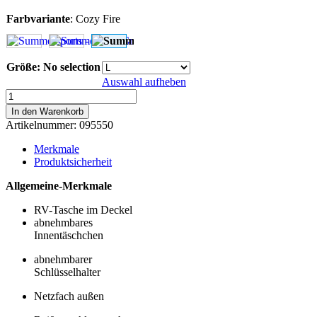
Farbvariante
:
Cozy Fire
Größe
:
No selection
Auswahl aufheben
Summersports
-
In den Warenkorb
Cozy
Artikelnummer:
095550
Fire
Menge
Merkmale
Produktsicherheit
Allgemeine-Merkmale
RV-Tasche im Deckel
abnehmbares
Innentäschchen
abnehmbarer
Schlüsselhalter
Netzfach außen