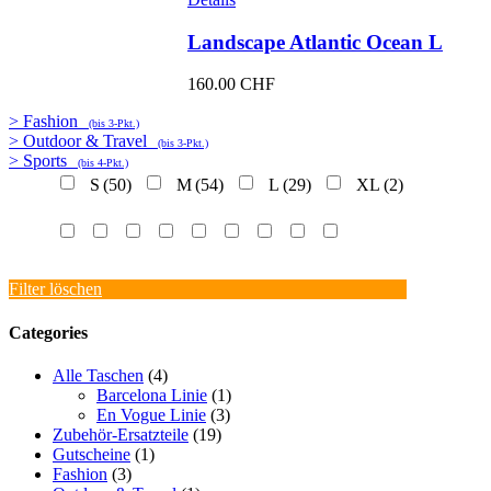
Landscape Atlantic Ocean L
160.00
CHF
> Fashion
(bis 3-Pkt.)
> Outdoor & Travel
(bis 3-Pkt.)
> Sports
(bis 4-Pkt.)
S
(50)
M
(54)
L
(29)
XL
(2)
Filter löschen
Categories
Alle Taschen
(4)
Barcelona Linie
(1)
En Vogue Linie
(3)
Zubehör-Ersatzteile
(19)
Gutscheine
(1)
Fashion
(3)