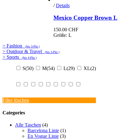
/
Details
Mexico Copper Brown L
150.00
CHF
Größe: L
> Fashion
(bis 3-Pkt.)
> Outdoor & Travel
(bis 3-Pkt.)
> Sports
(bis 4-Pkt.)
S
(50)
M
(54)
L
(29)
XL
(2)
Filter löschen
Categories
Alle Taschen
(4)
Barcelona Linie
(1)
En Vogue Linie
(3)