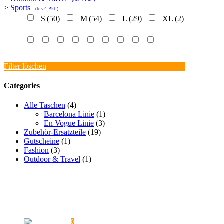
> Sports
(bis 4-Pkt.)
S
(50)
M
(54)
L
(29)
XL
(2)
Filter löschen
Categories
Alle Taschen
(4)
Barcelona Linie
(1)
En Vogue Linie
(3)
Zubehör-Ersatzteile
(19)
Gutscheine
(1)
Fashion
(3)
Outdoor & Travel
(1)
PROMOTIONAKTIONEN
PRESSE
ÜBERSICHTSTABELLEN
FAQ
VERSAND
KONTAKT
AGB
DATENSCHUTZ
REKLAMATION / UMTAUSCH
WIDERRUF
HAFTUNGSAUSSCHLUSS
MEIN KONTO
IMPRESSUM
0