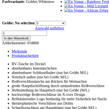
Farbvariante
:
Golden Whiteness
Größe
:
No selection
Auswahl aufheben
En
Vogue
In den Warenkorb
-
Artikelnummer:
018800
Golden
Whiteness
Merkmale
Menge
Produktsicherheit
RV-Tasche im Deckel
abnehmbares Innentäschchen
abnehmbarer Schlüsselhalter (nur bei Größe M/L)
Netzfach außen (nur bei Größe M/L)
Reißverschlusstasche am Rücken für Wertsachen
große Hauptfachöffnung durch umlaufenden Reißverschluss
Hefteinteilung im Hauptfach (nur bei Größe (M/L)
hochwertige Reißverschlüsse im X-over Design
Reflektierendes Logo beidseitig für mehr Sicherheit bei Nacht
thermoplastische Verschlüsse aus Delrin
Schnellverschluss am Hauptträger (nur bei Größe M/L)