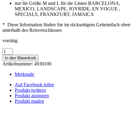
nur für Größe M und L für die Linien BARCELONA,
MEXICO, LANDSCAPE, JOYRIDE, EN VOGUE ,
SPECIALS, FRANKFURT, JAMAICA
* Diese Information finden Sie im rückseitigem Geheimfach oben
unterhalb des Reisverschlusses
vorrätig
X-
Over
In den Warenkorb
Logoplatte
Artikelnummer:
4930100
(Vierpunkt,
bis
Merkmale
Lot
3/2016*)
Auf Facebook teilen
Menge
Produkt twittern
Produkt anpinnen
Produkt mailen
PROMOTIONAKTIONEN
PRESSE
ÜBERSICHTSTABELLEN
FAQ
VERSAND
KONTAKT
AGB
DATENSCHUTZ
REKLAMATION / UMTAUSCH
WIDERRUF
HAFTUNGSAUSSCHLUSS
MEIN KONTO
IMPRESSUM