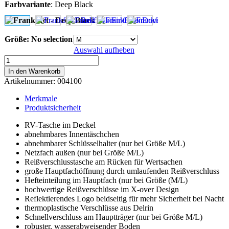
Farbvariante
:
Deep Black
Größe
:
No selection
Auswahl aufheben
Frankfurt
-
In den Warenkorb
Deep
Artikelnummer:
004100
Black
Menge
Merkmale
Produktsicherheit
RV-Tasche im Deckel
abnehmbares Innentäschchen
abnehmbarer Schlüsselhalter (nur bei Größe M/L)
Netzfach außen (nur bei Größe M/L)
Reißverschlusstasche am Rücken für Wertsachen
große Hauptfachöffnung durch umlaufenden Reißverschluss
Hefteinteilung im Hauptfach (nur bei Größe (M/L)
hochwertige Reißverschlüsse im X-over Design
Reflektierendes Logo beidseitig für mehr Sicherheit bei Nacht
thermoplastische Verschlüsse aus Delrin
Schnellverschluss am Hauptträger (nur bei Größe M/L)
robuster, wasserabweisender Boden