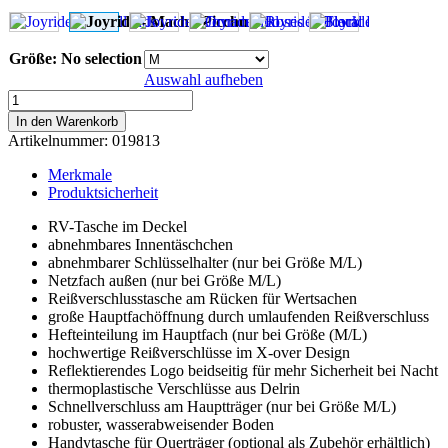
Größe
:
No selection
Auswahl aufheben
Joyride
-
In den Warenkorb
Machu
Artikelnummer:
019813
Picchu
Menge
Merkmale
Produktsicherheit
RV-Tasche im Deckel
abnehmbares Innentäschchen
abnehmbarer Schlüsselhalter (nur bei Größe M/L)
Netzfach außen (nur bei Größe M/L)
Reißverschlusstasche am Rücken für Wertsachen
große Hauptfachöffnung durch umlaufenden Reißverschluss
Hefteinteilung im Hauptfach (nur bei Größe (M/L)
hochwertige Reißverschlüsse im X-over Design
Reflektierendes Logo beidseitig für mehr Sicherheit bei Nacht
thermoplastische Verschlüsse aus Delrin
Schnellverschluss am Hauptträger (nur bei Größe M/L)
robuster, wasserabweisender Boden
Handytasche für Querträger (optional als Zubehör erhältlich)