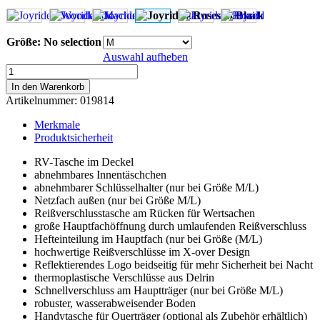
Größe
:
No selection
Auswahl aufheben
Joyride
-
In den Warenkorb
Roses
Artikelnummer:
019814
in
Black
Merkmale
Menge
Produktsicherheit
RV-Tasche im Deckel
abnehmbares Innentäschchen
abnehmbarer Schlüsselhalter (nur bei Größe M/L)
Netzfach außen (nur bei Größe M/L)
Reißverschlusstasche am Rücken für Wertsachen
große Hauptfachöffnung durch umlaufenden Reißverschluss
Hefteinteilung im Hauptfach (nur bei Größe (M/L)
hochwertige Reißverschlüsse im X-over Design
Reflektierendes Logo beidseitig für mehr Sicherheit bei Nacht
thermoplastische Verschlüsse aus Delrin
Schnellverschluss am Hauptträger (nur bei Größe M/L)
robuster, wasserabweisender Boden
Handytasche für Querträger (optional als Zubehör erhältlich)