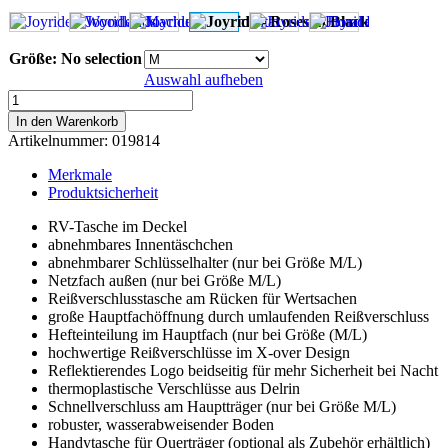
Größe
:
No selection
Auswahl aufheben
Joyride
-
In den Warenkorb
Roses
Artikelnummer:
019814
in
Black
Merkmale
Menge
Produktsicherheit
RV-Tasche im Deckel
abnehmbares Innentäschchen
abnehmbarer Schlüsselhalter (nur bei Größe M/L)
Netzfach außen (nur bei Größe M/L)
Reißverschlusstasche am Rücken für Wertsachen
große Hauptfachöffnung durch umlaufenden Reißverschluss
Hefteinteilung im Hauptfach (nur bei Größe (M/L)
hochwertige Reißverschlüsse im X-over Design
Reflektierendes Logo beidseitig für mehr Sicherheit bei Nacht
thermoplastische Verschlüsse aus Delrin
Schnellverschluss am Hauptträger (nur bei Größe M/L)
robuster, wasserabweisender Boden
Handytasche für Querträger (optional als Zubehör erhältlich)