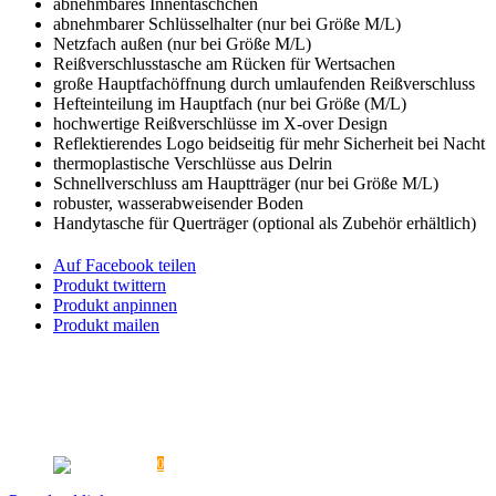
abnehmbares Innentäschchen
abnehmbarer Schlüsselhalter (nur bei Größe M/L)
Netzfach außen (nur bei Größe M/L)
Reißverschlusstasche am Rücken für Wertsachen
große Hauptfachöffnung durch umlaufenden Reißverschluss
Hefteinteilung im Hauptfach (nur bei Größe (M/L)
hochwertige Reißverschlüsse im X-over Design
Reflektierendes Logo beidseitig für mehr Sicherheit bei Nacht
thermoplastische Verschlüsse aus Delrin
Schnellverschluss am Hauptträger (nur bei Größe M/L)
robuster, wasserabweisender Boden
Handytasche für Querträger (optional als Zubehör erhältlich)
Auf Facebook teilen
Produkt twittern
Produkt anpinnen
Produkt mailen
PROMOTIONAKTIONEN
PRESSE
ÜBERSICHTSTABELLEN
FAQ
VERSAND
KONTAKT
AGB
DATENSCHUTZ
REKLAMATION / UMTAUSCH
WIDERRUF
HAFTUNGSAUSSCHLUSS
MEIN KONTO
IMPRESSUM
0