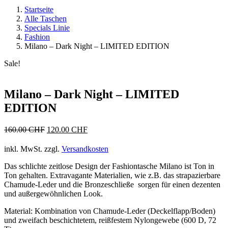
Startseite
Alle Taschen
Specials Linie
Fashion
Milano – Dark Night – LIMITED EDITION
Sale!
Milano – Dark Night – LIMITED
EDITION
Ursprünglicher
Aktueller
160.00
CHF
120.00
CHF
Preis
Preis
war:
ist:
inkl. MwSt.
zzgl.
Versandkosten
160.00 CHF
120.00 CHF.
Das schlichte zeitlose Design der Fashiontasche Milano ist Ton in
Ton gehalten. Extravagante Materialien, wie z.B. das strapazierbare
Chamude-Leder und die Bronzeschließe
sorgen für einen dezenten
und außergewöhnlichen Look.
Material: Kombination von Chamude-Leder (Deckelflapp/Boden)
und zweifach beschichtetem, reißfestem Nylongewebe (600 D, 72